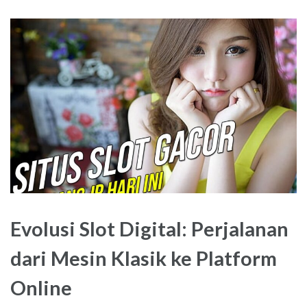
Evolusi Slot Digital: Perjalanan
dari Mesin Klasik ke Platform
Online