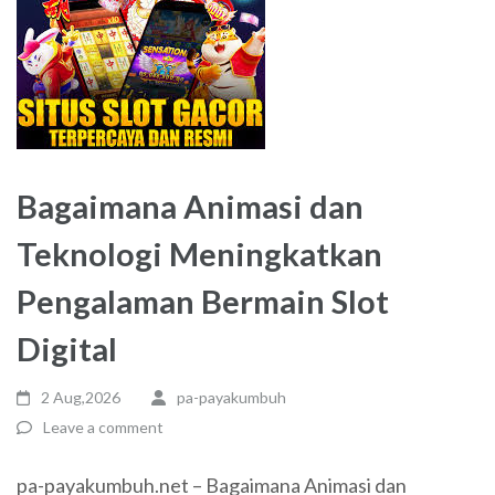
Bagaimana Animasi dan
Teknologi Meningkatkan
Pengalaman Bermain Slot
Digital
2 Aug,2026
pa-payakumbuh
Leave a comment
pa-payakumbuh.net – Bagaimana Animasi dan