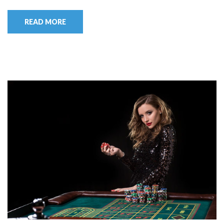
READ MORE