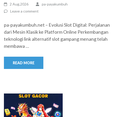
2 Aug,2026
pa-payakumbuh
Leave a comment
pa-payakumbuh.net – Evolusi Slot Digital: Perjalanan
dari Mesin Klasik ke Platform Online Perkembangan
teknologi link alternatif slot gampang menang telah
membawa …
READ MORE