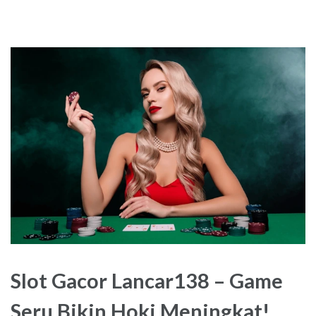
Slot Gacor Lancar138 – Game
Seru Bikin Hoki Meningkat!