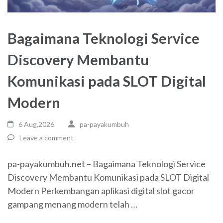
Bagaimana Teknologi Service
Discovery Membantu
Komunikasi pada SLOT Digital
Modern
6 Aug,2026
pa-payakumbuh
Leave a comment
pa-payakumbuh.net – Bagaimana Teknologi Service
Discovery Membantu Komunikasi pada SLOT Digital
Modern Perkembangan aplikasi digital slot gacor
gampang menang modern telah …