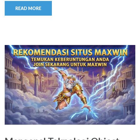
READ MORE